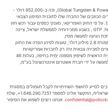
גרגורי קאפוטו, עובד בחברת Global Tungsten & Powers Corporation) GTP), זכה ב-952,000 דולר -
שיפת האישורים הכוזבים של החברה שלו לתוכנית המימון הצבאי
הזר של ארצות הברית (Foreign Military Financing). על פי החוק האמריקאי, מענקי כספים עבור רכש חוץ
מוגבלים למוצרים המיוצרים על ידי חברות אמריקאיות. GTP , בשבע ממכירותיה לממשלת ישראל, ציינה
תכת הגיעה למעשה מסין.
חברת ABS Development Corporation הסדירה, תמורת 2.8 מיליון דולר, טענות לפיהן הפרה את החוק
יים למכירה צבאית זרה רק לחברות אמריקאיות
מקומיות. ABS הציגה את עצמה בצורה כוזבת כקבלנית הראשית לשיפוץ מספנה ימית בחיפה, בעלות 46
למעשה על ידי חברת אשטרום אינטרנשיונל בע"מ,
ולוק כהן (Pollock Cohen), הינם מחויבים לסייע לחושפי השחיתויות לקבל תגמולים במסגרת
חוק התביעות הכוזבות. אם ידוע לך על הונאה בקבלנות הישראלית, התקשר אלינו למספר 1.646.290.7251+, שלח
confidential@polloc
. אנחנו רוצים לשמוע את הסיפור