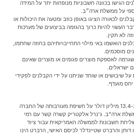
ים הגישו בכוונה חשבוניות מנופחות יתר על המידה
ספי על ממשלת ארה״ב.
לנים לכאורה הציגו באופן כוזב ומטעה את היכולות או
 העשוי להיות כרוך בהגזמה בביצועים של מערכות
ה לא תקין.
לנים הואשמו באי מילוי התחייבויותיהם בחוזה שחתמו,
נים מוסכמים.
שגרמה לאספקת מוצרים פגומים או מוצרים שאינם
ם ישראלים.
ל שיבושים או שוחד שניתנו על ידי הקבלנים לפקידי
יחס מועדף.
צ'סטר ל. וולש, עובד בחברת ג'נרל אלקטריק, זכה ב-13.4 מיליון דולר על חשיפת מעורבותה של החברה
-40 מיליון דולר נגד ממשלת ארה"ב. ג'נרל אלקטריק קשרה קשר עם רמי
 שליחת חשבונות לממשלה האמריקאית עבור ציוד
ותן והרברט שטיינדלר לכיסם האישי, הרברט הינו