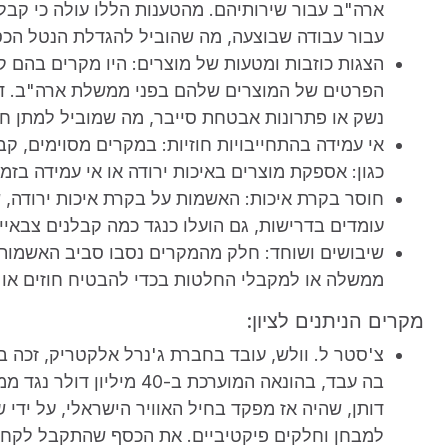
ארה"ב עבור שירותיהם. מהטענות הללו עולה כי קבלנ
עבור עבודה שבוצעה, מה שהוביל להגדלת הנטל הכ
הצגות כוזבות ומטעות של מוצרים: היו מקרים בהם קב
הפרטים של המוצרים שלהם בפני ממשלת ארה"ב. דבר
נשק או פתרונות אבטחת סייבר, מה שמוביל למתן חוז
אי עמידה בהתחייבויות חוזיות: במקרים מסוימים, קב
כגון: אספקת מוצרים באיכות ירודה או אי עמידה בזמ
חוסר בקרת איכות: האשמות על בקרת איכות ירודה, 
עומדים בדרישות, גם הועלו כנגד כמה קבלנים צבאיי
שיבושים ושוחד: חלק מהמקרים נסבו סביב האשמות ע
ממשלה או למקבלי החלטות בכדי להבטיח חוזים או 
מקרים הניתנים לציון:
בה עבד, בהונאה המוערכת ב
דותן, שהיה אז מפקד בחיל האוויר הישראלי, על ידי
למבחן וחלקים פיקטיביים. את הכסף שהתקבל לקחו ד