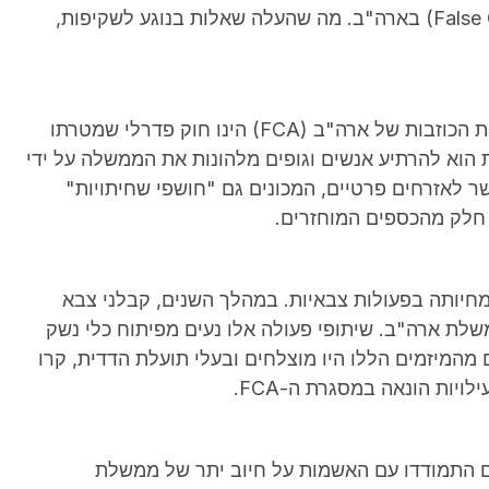
משפטיים במסגרת חוק "התביעות הכוזבות" (False Claims Act) בארה"ב. מה שהעלה שאלות בנוגע לשקיפות,
נחקק במהלך מלחמת האזרחים בשנת 1863, חוק התביעות הכוזבות של ארה"ב (FCA) הינו חוק פדרלי שמטרתו
 הוא להרתיע אנשים וגופים מלהונות את הממשלה על ידי
ת הונאה או כזב תמורת תשלום. ה-FCA מאפשר לאזרחים פרטיים, המכונים גם "חושפי שחיתויות"
מחיותה בפעולות צבאיות. במהלך השנים, קבלני צבא
שלת ארה"ב. שיתופי פעולה אלו נעים מפיתוח כלי נשק
מהמיזמים הללו היו מוצלחים ובעלי תועלת הדדית, קרו
ות הונאה במסגרת ה-FCA.
ם התמודדו עם האשמות על חיוב יתר של ממשלת